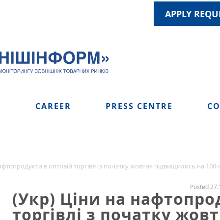
APPLY REQU
S
CAREER
PRESS CENTRE
CO
нафтопродукти в оптовій торгівлі з початку жовтня підвищились на 100-4
Posted 27.
(Укр) Ціни на нафтопро
торгівлі з початку жов