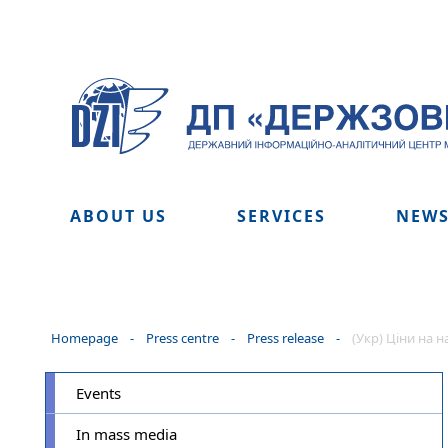
ABOUT US
SERVICES
NEW
Homepage
-
Press centre
-
Press release
-
(Укр) Ціни на 
Events
In mass media