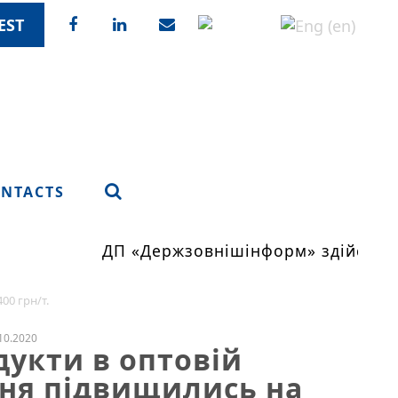
EST
NTACTS
ДП «Держзовнішінформ» здійснює 
00 грн/т.
10.2020
дукти в оптовій
тня підвищились на