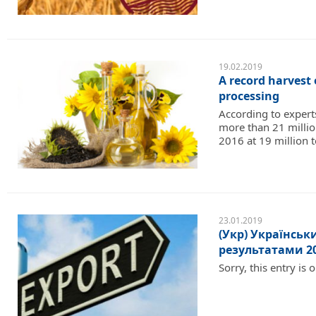
19.02.2019
A record harvest 
processing
According to expert
more than 21 millio
2016 at 19 million t
23.01.2019
(Укр) Українськ
результатами 2
Sorry, this entry is 