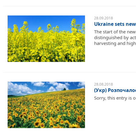
28.09.2018
Ukraine sets new
The start of the ne
distinguished by act
harvesting and high 
28.08.2018
(Укр) Розпочал
Sorry, this entry is 