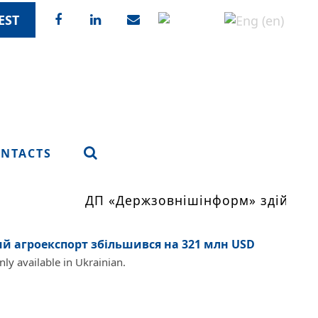
EST
NTACTS
ДП «Держзовнішінформ» здійснює мо
ий агроекспорт збільшився на 321 млн USD
only available in Ukrainian.