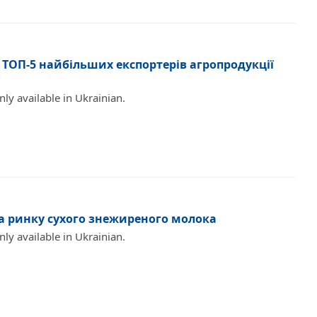
 у ТОП-5 найбільших експортерів агропродукції
only available in Ukrainian.
на ринку сухого знежиреного молока
only available in Ukrainian.