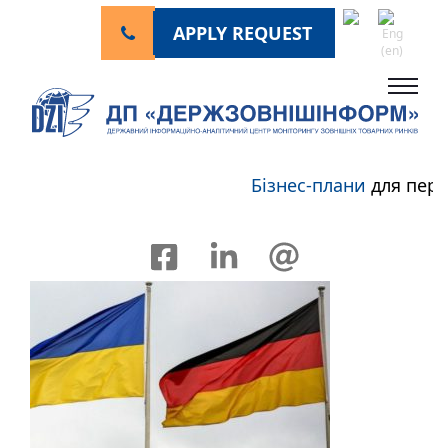
APPLY REQUEST
Бізнес-плани
для персп