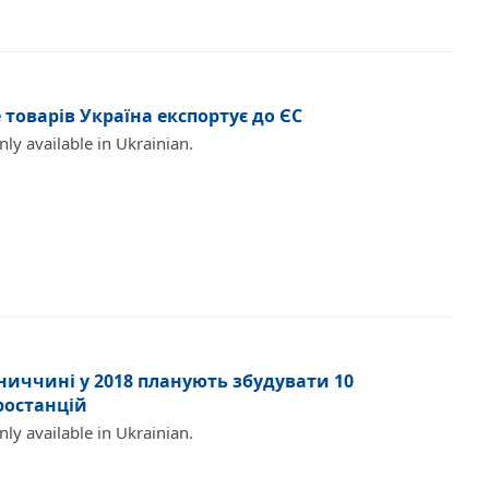
 товарів Україна експортує до ЄС
only available in Ukrainian.
ниччині у 2018 плaнують збудувaти 10
ростaнцій
only available in Ukrainian.