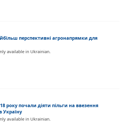
найбільш перспективні агронапрямки для
only available in Ukrainian.
2018 року почали діяти пільги на ввезення
в Україну
only available in Ukrainian.