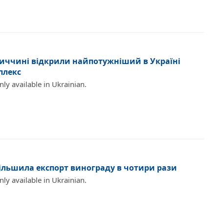
ниччині відкрили найпотужніший в Україні
плекс
only available in Ukrainian.
більшила експорт винограду в чотири рази
only available in Ukrainian.