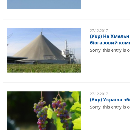
27.12.2017
(Укр) На Хмель
біогазовий ком
Sorry, this entry is 
27.12.2017
(Укр) Україна з
Sorry, this entry is 