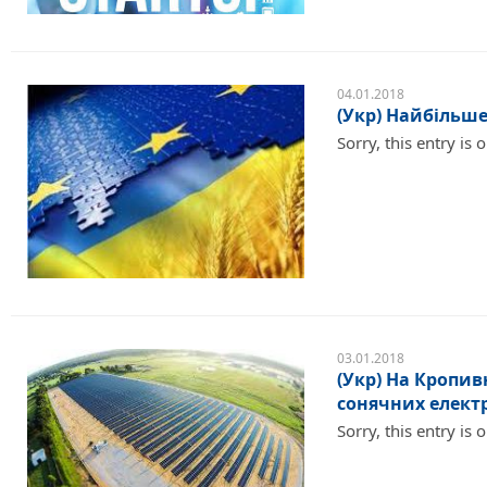
04.01.2018
(Укр) Найбільше
Sorry, this entry is 
03.01.2018
(Укр) Нa Кропив
сонячних елект
Sorry, this entry is 