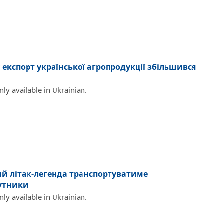
у експорт української агропродукції збільшився
only available in Ukrainian.
ий літак-легенда транспортуватиме
путники
only available in Ukrainian.