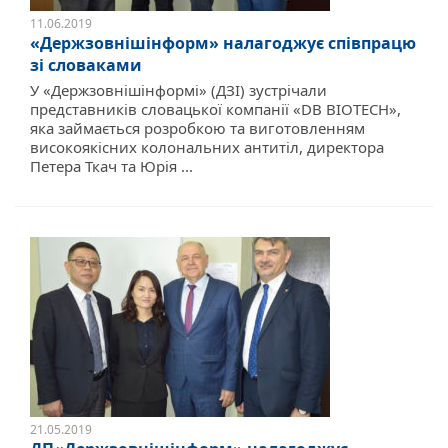
11.06.2019
«Держзовнішінформ» налагоджує співпрацю
зі словаками
У «Держзовнішінформі» (ДЗІ) зустрічали
представників словацької компанії «DB BIOTECH»,
яка займається розробкою та виготовленням
високоякісних колональних антитіл, директора
Петера Ткач та Юрія ...
21.05.2019