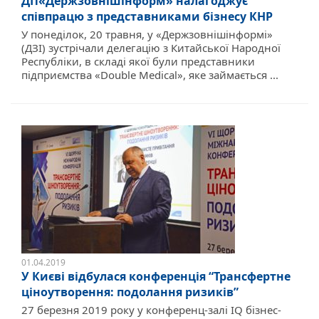
ДП«Держзовнішінформ» налагоджує
співпрацю з представниками бізнесу КНР
У понеділок, 20 травня, у «Держзовнішінформі»
(ДЗІ) зустрічали делегацію з Китайської Народної
Республіки, в складі якої були представники
підприємства «Double Medical», яке займається ...
01.04.2019
У Києві відбулася конференція “Трансфертне
ціноутворення: подолання ризиків”
27 березня 2019 року у конференц-залі IQ бізнес-