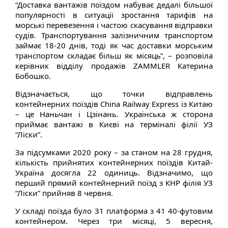
“Доставка вантажів поїздом набуває дедалі більшої
популярності в ситуації зростання тарифів на
морські перевезення і частою скасування відправки
судів. Транспортування залізничним транспортом
займає 18-20 днів, тоді як час доставки морським
транспортом складає більш як місяць”, – розповіла
керівник відділу продажів ZAMMLER Катерина
Бобошко.
Відзначається, що точки відправлень
контейнерних поїздів China Railway Express із Китаю
– це Наньчан і Цзінань. Українська ж сторона
приймає вантажі в Києві на терміналі філії УЗ
“Ліски”.
За підсумками 2020 року – за станом на 28 грудня,
кількість прийнятих контейнерних поїздів Китай-
Україна досягла 22 одиниць. Відзначимо, що
перший прямий контейнерний поїзд з КНР філія УЗ
“Ліски” прийняв 8 червня.
У складі поїзда було 31 платформа з 41 40-футовим
контейнером. Через три місяці, 5 вересня,