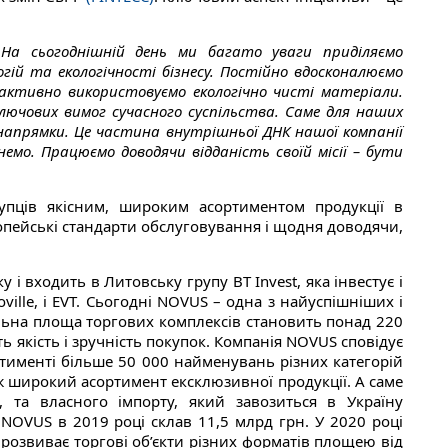
«
На сьогоднішній день ми багато уваги приділяємо
гій та екологічності бізнесу. Постійно вдосконалюємо
активно використовуємо екологічно чисті матеріали.
 ключових вимог сучасного суспільства. Саме для наших
і напрямки. Це частина внутрішньої ДНК нашої компанії
немо. Працюємо доводячи відданість своїй місії – бути
пців якісним, широким асортиментом продукції в
опейські стандарти обслуговування і щодня доводячи,
і входить в Литовську групу BT Invest, яка інвестує і
oville, і EVT. Сьогодні NOVUS – одна з найуспішніших і
льна площа торгових комплексів становить понад 220
ь якість і зручність покупок. Компанія NOVUS сповідує
ртименті більше 50 000 найменувань різних категорій
ож широкий асортимент ексклюзивної продукції. А саме
 та власного імпорту, який завозиться в Україну
NOVUS в 2019 році склав 11,5 млрд грн. У 2020 році
 розвиває торгові об’єкти різних форматів площею від