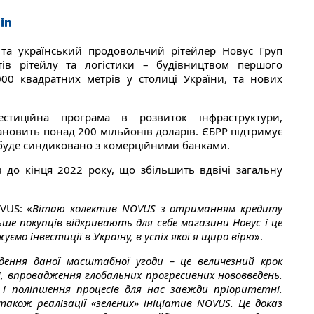
 та український продовольчий рітейлер Новус Груп
ів рітейлу та логістики – будівництвом першого
00 квадратних метрів у столиці України, та нових
естиційна програма в розвиток інфраструктури,
новить понад 200 мільйонів доларів. ЄБРР підтримує
 буде синдиковано з комерційними банками.
 до кінця 2022 року, що збільшить вдвічі загальну
VUS: «
Вітаю колектив NOVUS з отриманням кредиту
льше покупців відкривають для себе магазини Новус і це
мо інвестиції в Україну, в успіх якої я щиро вірю
».
дення даної масштабної угоди – це величезний крок
і, впровадження глобальних прогресивних нововведень.
і поліпшення процесів для нас завжди пріоритетні.
також реалізації «зелених» ініціатив NOVUS. Це доказ