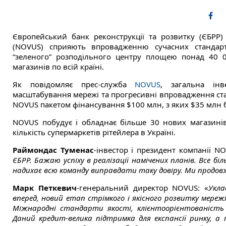
Європейський банк реконструкції та розвитку (ЄБРР)
(NOVUS) сприяють впровадженню сучасних стандарт
“зеленого” розподільного центру площею понад 40 0
магазинів по всій країні.
Як повідомляє прес-служба
NOVUS
, загальна інв
масштабування мережі та прогресивні впровадження ста
NOVUS пакетом фінансування $100 млн, з яких $35 млн
NOVUS побудує і обладнає більше 30 нових магазинів
кількість супермаркетів рітейлера в Україні.
Раймондас Туменас
-інвестор і президент компанії NO
ЄБРР. Бажаю успіху в реалізації намічених планів. Все бі
надихає всю команду виправдати таку довіру. Ми продовжує
Марк Петкевич
-генеральний директор NOVUS: «
Укла
вперед, новий етап стрімкого і якісного розвитку мереж
Міжнародні стандарти якості, клієнтоорієнтованість 
Даний кредит-велика підтримка для експансії ринку, а 