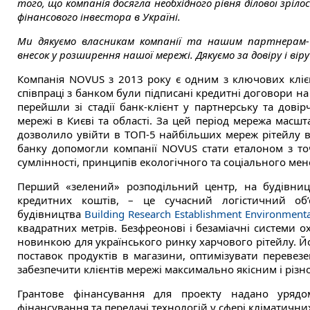
того, що компанія досягла необхідного рівня ділової зрі
фінансового інвестора в Україні.
Ми дякуємо власникам компанії та нашим партнерам-Є
внесок у розширення нашої мережі. Дякуємо за довіру і вір
Компанія NOVUS з 2013 року є одним з ключових клієнт
співпраці з банком були підписані кредитні договори н
перейшли зі стадії банк-клієнт у партнерську та дові
мережі в Києві та області. За цей період мережа масш
дозволило увійти в ТОП-5 найбільших мереж рітейлу в 
банку допомогли компанії NOVUS стати еталоном з точ
сумлінності, принципів екологічного та соціального ме
Перший «зелений» розподільний центр, на будівниц
кредитних коштів, – це сучасний логістичний об’
будівництва
Building Research Establishment Environmen
квадратних метрів. Безфреонові і безаміачні системи о
новинкою для українського ринку харчового рітейлу. Й
поставок продуктів в магазини, оптимізувати перевезен
забезпечити клієнтів мережі максимально якісним і різ
Грантове фінансування для проекту надано уря
фінансування та передачі технологій у сфері кліматични