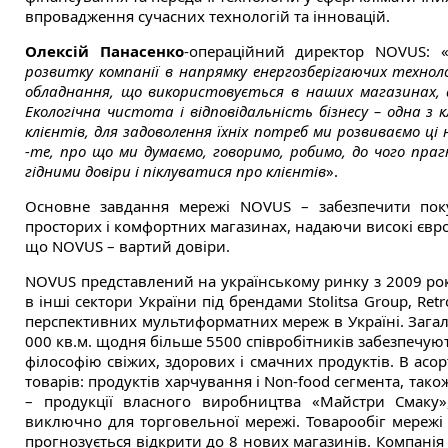
впровадження сучасних технологій та інновацій.
Олексій Панасенко
-операційний директор NOVUS: 
розвитку компанії в напрямку енергозберігаючих техноло
обладнання, що використовується в наших магазинах, 
Екологічна чистота і відповідальність бізнесу – одна з
клієнтів, для задоволення їхніх потреб ми розвиваємо ц
-те, про що ми думаємо, говоримо, робимо, до чого праг
гідними довіри і піклуватися про клієнтів
».
Основне завдання мережі NOVUS – забезпечити поку
просторих і комфортних магазинах, надаючи високі євр
що NOVUS – вартий довіри.
NOVUS представлений на українському ринку з 2009 року 
в інші сектори України під брендами Stolitsa Group, Retr
перспективних мультиформатних мереж в Україні. Зага
000 кв.м. щодня більше 5500 співробітників забезпечуют
філософію свіжих, здорових і смачних продуктів. В асо
товарів: продуктів харчування і Non-food сегмента, так
– продукції власного виробництва «Майстри Смаку»,
виключно для торговельної мережі. Товарообіг мережі 
прогнозується відкрити до 8 нових магазинів. Компанія