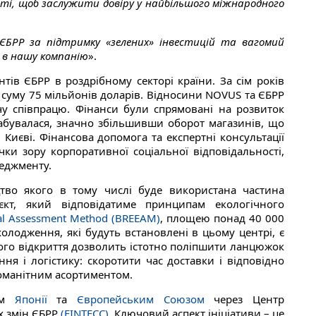
лості, щоб заслужити довіру у найбільшого міжнародного
БРР за підтримку «зелених» інвестицій та вагомий
у в нашу компанію
».
ів ЄБРР в роздрібному секторі країни. За сім років
а суму 75 мільйонів доларів. Відносини NOVUS та ЄБРР
рчу співпрацю. Фінанси були спрямовані на розвиток
табувалася, значно збільшивши оборот магазинів, що
Києві. Фінансова допомога та експертні консультації
ки зору корпоративної соціальної відповідальності,
неджменту.
тво якого в тому числі буде використана частина
єкт, який відповідатиме принципам екологічного
tal Assessment Method (BREEAM)
, площею понад 40 000
холодження, які будуть встановлені в цьому центрі, є
ого відкриття дозволить істотно поліпшити ланцюжок
ня і логістику: скоротити час доставки і відповідно
номанітним асортиментом.
дом
Японії
та
Європейським Союзом
через Центр
х змін ЄБРР
(FINTECC)
. Ключовий аспект ініціативи – це