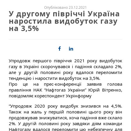
Опубліковано 23.12.2021
У другому півріччі Україна
наростила видобуток газу
на 3,5%
Упродовж першого півріччя 2021 року видобуток
газу в Україні скорочувався і падіння складало 2%,
але у другій половині року вдалося переломити
тенденцію і наростити видобуток на 3,5%.
Про це на прес-конференції заявив голова
правління НАК “Нафтогаз України” Юрій Вітренко,
повідомляє кореспондент Укрінформу
“Упродовж 2020 року видобук знизився на 4,5%.
Також на жаль у першій половині цього року він
продовжував знижуватися, хоча падіння вже склало
2%. У другій половині року завдяки діям команди
Нафтогазу вдалося переломити цю небезпечну для