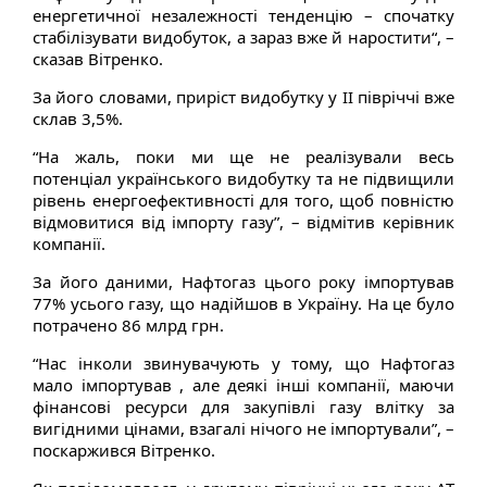
енергетичної незалежності тенденцію – спочатку
стабілізувати видобуток, а зараз вже й наростити“, –
сказав Вітренко.
За його словами, приріст видобутку у ІІ півріччі вже
склав 3,5%.
“На жаль, поки ми ще не реалізували весь
потенціал українського видобутку та не підвищили
рівень енергоефективності для того, щоб повністю
відмовитися від імпорту газу”, – відмітив керівник
компанії.
За його даними, Нафтогаз цього року імпортував
77% усього газу, що надійшов в Україну. На це було
потрачено 86 млрд грн.
“Нас інколи звинувачують у тому, що Нафтогаз
мало імпортував , але деякі інші компанії, маючи
фінансові ресурси для закупівлі газу влітку за
вигідними цінами, взагалі нічого не імпортували”, –
поскаржився Вітренко.