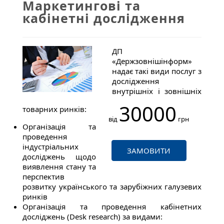
Маркетингові та
кабінетні дослідження
ДП
«Держзовнішінформ»
надає такі види послуг з
дослідження
внутрішніх і зовнішніх
30000
товарних ринків:
від
грн
Організація та
проведення
індустріальних
ЗАМОВИТИ
досліджень щодо
виявлення стану та
перспектив
розвитку українського та зарубіжних галузевих
ринків
Організація та проведення кабінетних
досліджень (Desk research) за видами: