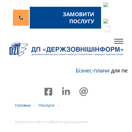
ЗАМОВИТИ
ПОСЛУГУ
Бізнес-плани
для пер
Головна
-
Послуги
-
Маркетингові та кабінетні дослідження