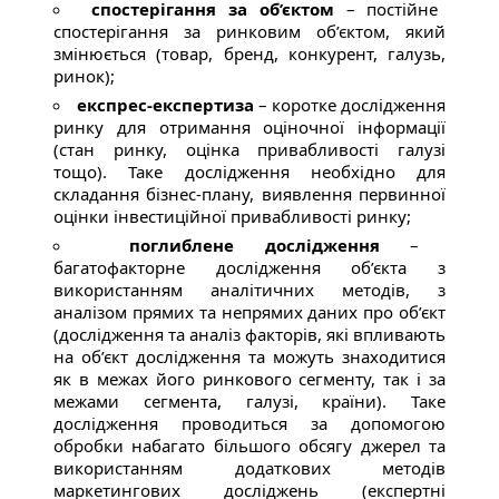
спостерігання за об’єктом
– постійне
спостерігання за ринковим об’єктом, який
змінюється (товар, бренд, конкурент, галузь,
ринок);
експрес-експертиза
– коротке дослідження
ринку для отримання оціночної інформації
(стан ринку, оцінка привабливості галузі
тощо). Таке дослідження необхідно для
складання бізнес-плану, виявлення первинної
оцінки інвестиційної привабливості ринку;
поглиблене дослідження
–
багатофакторне дослідження об’єкта з
використанням аналітичних методів, з
аналізом прямих та непрямих даних про об’єкт
(дослідження та аналіз факторів, які впливають
на об’єкт дослідження та можуть знаходитися
як в межах його ринкового сегменту, так і за
межами сегмента, галузі, країни). Таке
дослідження проводиться за допомогою
обробки набагато більшого обсягу джерел та
використанням додаткових методів
маркетингових досліджень (експертні