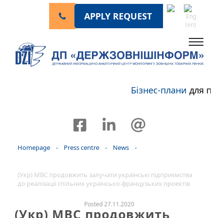
APPLY REQUEST
Бізнес-плани
для пе
Homepage
-
Press centre
-
News
-
(Укр) МВС продовжить залучати українські підприємства
до реалізації спільних українсько-французьких проектів
Posted 27.11.2020
(Укр) МВС продовжить