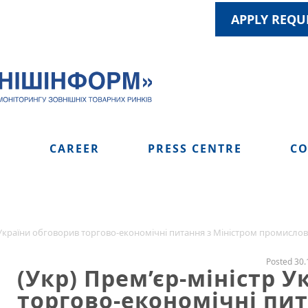
APPLY REQU
S
CAREER
PRESS CENTRE
CO
 України обговорив торгово-економічні питання з Міністром промислов
Posted 30.
(Укр) Прем’єр-міністр 
торгово-економічні пит