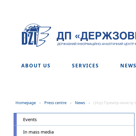
ABOUT US
SERVICES
NEW
Homepage
-
Press centre
-
News
-
(Укр) Прем’єр-міністр
Events
In mass media