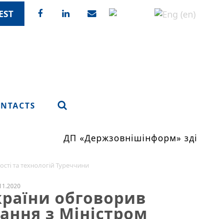
EST
NTACTS
ДП «Держзовнішінформ» здійснює
ості та технологій Туреччини
11.2020
України обговорив
ання з Міністром