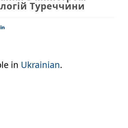
ологій Туреччини
ble in
Ukrainian
.