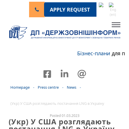
APPLY REQUEST
Бізнес-плани
для пе
Homepage
-
Press centre
-
News
-
(Укр) У США розглядають постачання LNG в Україну
Posted 01.03.2023
(Укр) У США розглядають
постачання LNG в Україну