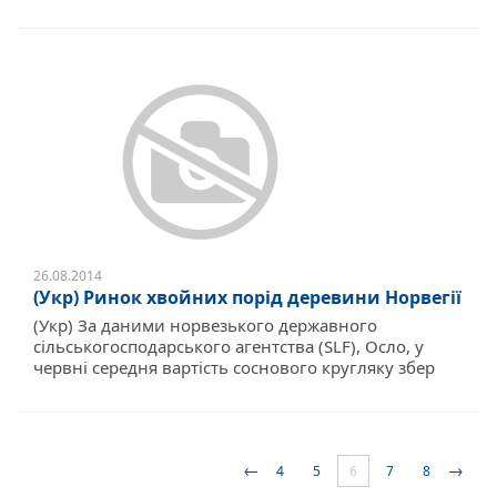
26.08.2014
(Укр) Ринок хвойних порід деревини Норвегії
(Укр) За даними норвезького державного
сільськогосподарського агентства (SLF), Осло, у
червні середня вартість соснового кругляку збер
←
→
4
5
6
7
8